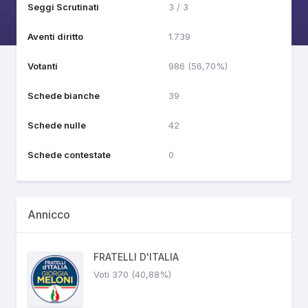
Seggi Scrutinati
3 / 3
Aventi diritto
1.739
Votanti
986 (56,70%)
Schede bianche
39
Schede nulle
42
Schede contestate
0
Annicco
FRATELLI D'ITALIA
Voti 370 (40,88%)