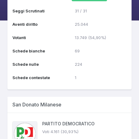
Seggi Scrutinati
31 / 31
Aventi diritto
25.044
Votanti
13.749 (54,90%)
Schede bianche
69
Schede nulle
224
Schede contestate
1
San Donato Milanese
PARTITO DEMOCRATICO
Voti 4.161 (30,93%)